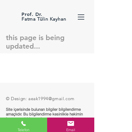
Prof. Dr.
Fatma Tülin Kayhan
this page is being
updated...
© Design:
aeak1994@gmail.com
Site içerisinde bulunan bilgiler bilgilendirme
amaçlıdır. Bu bilgilendirme kesinlikle hekimin
hastasını tıbbi amaçla muayene etmesi veya
tanı koyması yerine geçmez.
Telefon
Email